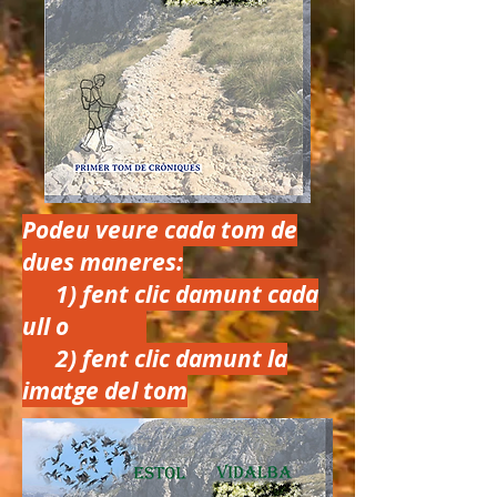
Podeu veure cada tom de
dues maneres:
1) fent clic damunt cada
ull o
2) fent clic damunt la
imatge del tom